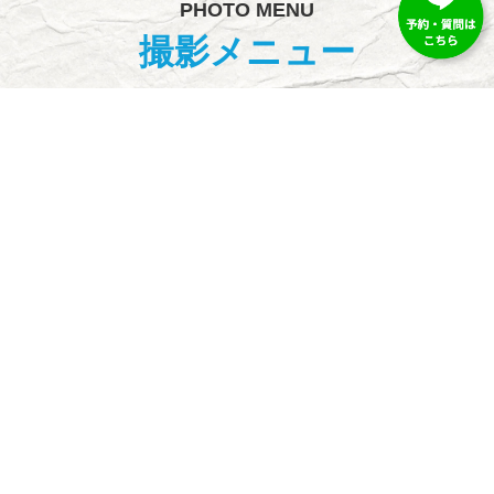
PHOTO MENU
撮影メニュー
証明写真
就活などの証明用や、婚活・お見合い用、オーデ
ィション・宣材用、エアライン・アナウンサー向
けなど。
プロフィール・広告写真
SNSや名刺掲載用のプロフィール写真や、モデル
や声優、俳優などのオーディション用の写真をプ
ロのクオリティで。
記念写真