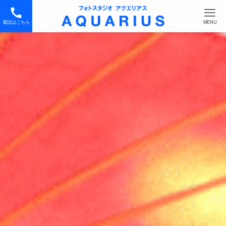
電話はこちら
MENU